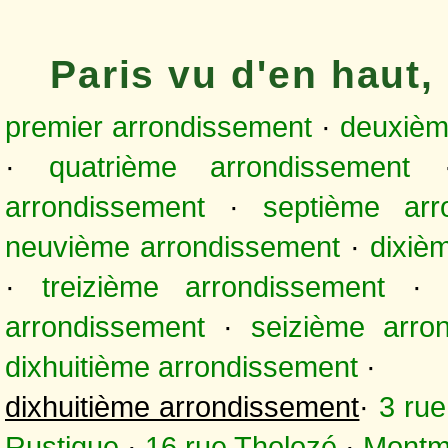
Paris vu d'en haut
premier arrondissement
·
deuxièm
·
quatrième arrondissement
arrondissement
·
septième arr
neuvième arrondissement
·
dixiè
·
treizième arrondissement
arrondissement
·
seizième arro
dixhuitième arrondissement
·
dixhuitième arrondissement
·
3 rue
Rustique
·
16 rue Tholozé
·
Montm