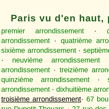
Paris vu d'en haut
premier arrondissement
·
arrondissement
·
quatrième arr
sixième arrondissement
·
septièm
·
neuvième arrondissement
arrondissement
·
treizième arro
quinzième arrondissement
·
arrondissement
·
dixhuitième arr
troisième arrondissement
·
67 bou
rue Dupetit-Thouars
·
27 rue des