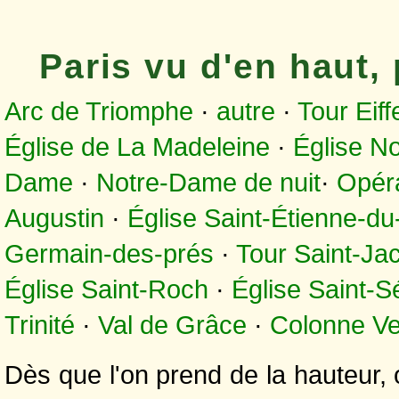
Paris vu d'en haut
Arc de Triomphe
·
autre
·
Tour Eiff
Église de La Madeleine
·
Église N
Dame
·
Notre-Dame de nuit
·
Opér
Augustin
·
Église Saint-Étienne-d
Germain-des-prés
·
Tour Saint-Ja
Église Saint-Roch
·
Église Saint-S
Trinité
·
Val de Grâce
·
Colonne V
Dès que l'on prend de la hauteur,