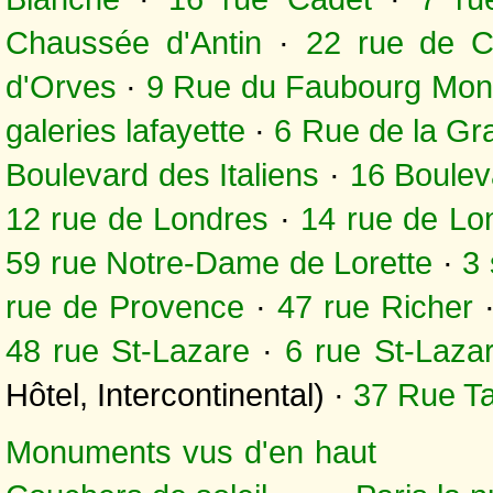
Chaussée d'Antin
·
22 rue de C
d'Orves
·
9 Rue du Faubourg Mon
galeries lafayette
·
6 Rue de la Gr
Boulevard des Italiens
·
16 Boulev
12 rue de Londres
·
14 rue de Lo
59 rue Notre-Dame de Lorette
·
3 
rue de Provence
·
47 rue Richer
48 rue St-Lazare
·
6 rue St-Laza
Hôtel, Intercontinental) ·
37 Rue Ta
Monuments vus d'en haut