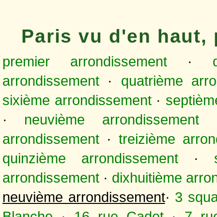
Paris vu d'en haut
premier arrondissement
·
arrondissement
·
quatrième arr
sixième arrondissement
·
septièm
·
neuvième arrondissement
arrondissement
·
treizième arro
quinzième arrondissement
·
arrondissement
·
dixhuitième arr
neuvième arrondissement
·
3 squ
Blanche
·
16 rue Cadet
·
7 ru